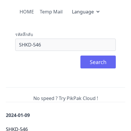
HOME
Temp Mail
Language
รหัสลึกลับ
Search
No speed ? Try PikPak Cloud !
2024-01-09
SHKD-546